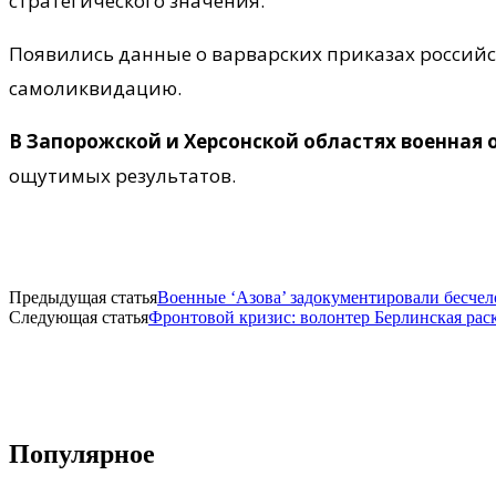
стратегического значения.
Появились данные о варварских приказах российс
самоликвидацию.
В Запорожской и Херсонской областях военная 
ощутимых результатов.
Предыдущая статья
Военные ‘Азова’ задокументировали бесче
Следующая статья
Фронтовой кризис: волонтер Берлинская ра
Популярное