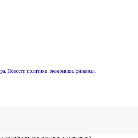
а. Новости политики, экономики, финансы.
н российского командования на передовой