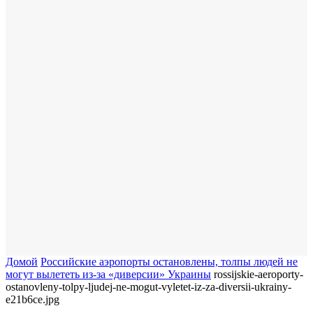
Домой
Российские аэропорты остановлены, толпы людей не
могут вылететь из-за «диверсии» Украины
rossijskie-aeroporty-
ostanovleny-tolpy-ljudej-ne-mogut-vyletet-iz-za-diversii-ukrainy-
e21b6ce.jpg