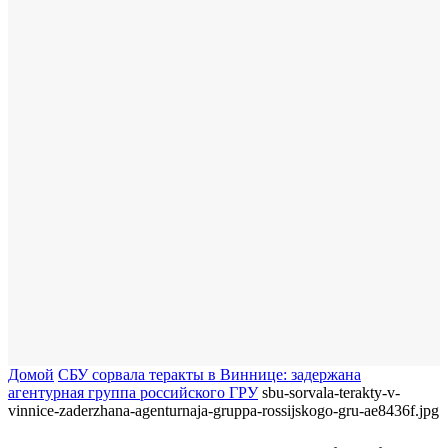
Домой
СБУ сорвала теракты в Виннице: задержана
агентурная группа российского ГРУ
sbu-sorvala-terakty-v-
vinnice-zaderzhana-agenturnaja-gruppa-rossijskogo-gru-ae8436f.jpg