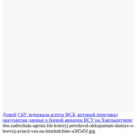
Домой
СБУ задержала агента ФСБ, который передавал
оккупантам данные о боевой авиации ВСУ на Хмельнитчине
sbu-zaderzhala-agenta-fsb-kotoryj-peredaval-okkupantam-dannye-o-
boevoj-aviacii-vsu-na-hmelnitchine-a36545f.jpg