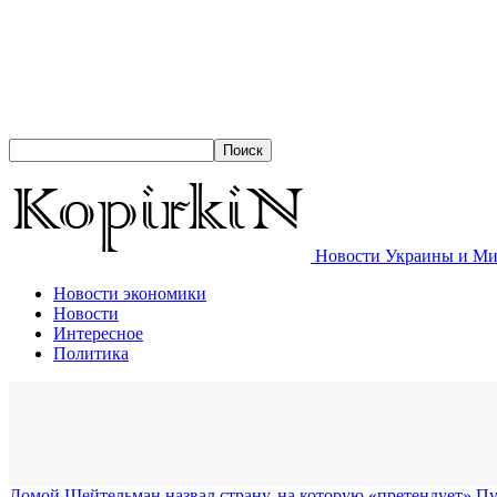
Новости Украины и Мир
Новости экономики
Новости
Интересное
Политика
Домой
Шейтельман назвал страну, на которую «претендует» Пут