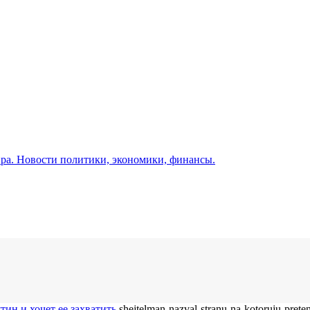
а. Новости политики, экономики, финансы.
ин и хочет ее захватить
shejtelman-nazval-stranu-na-kotoruju-prete