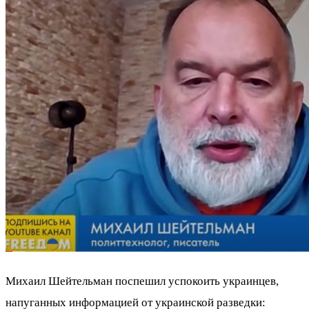
Михаил Шейтельман поспешил успокоить украинцев,
напуганных информацией от украинской разведки: