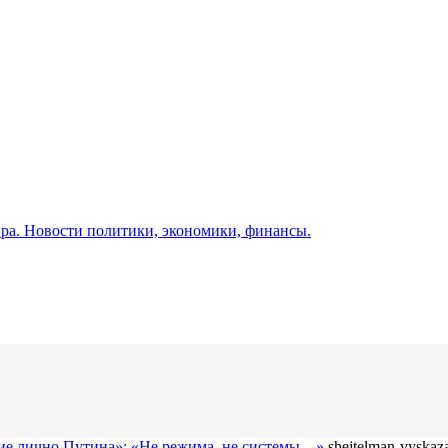
а. Новости политики, экономики, финансы.
ние лично Путина»: «Не режима, не системы…»
shejtelman-vyskaza