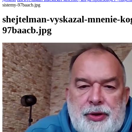
sistemy-97baacb.jpg
shejtelman-vyskazal-mnenie-kog
97baacb.jpg