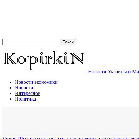
Новости Украины и Мир
Новости экономики
Новости
Интересное
Политика
Домой
Шейтельман высказал мнение, когда произойдет «паде