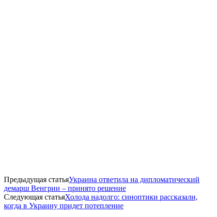
Предыдущая статья
Украина ответила на дипломатический
демарш Венгрии – принято решение
Следующая статья
​Холода надолго: синоптики рассказали,
когда в Украину придет потепление