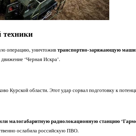
й техники
ную операцию, уничтожив
транспортно-заряжающую маши
 движение ‘Черная Искра’.
ово Курской области. Этот удар сорвал подготовку к потен
или малогабаритную радиолокационную станцию ‘Гарм
ественно ослабила российскую ПВО.