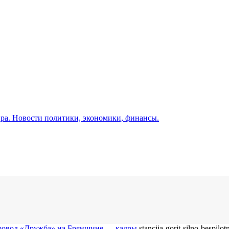
а. Новости политики, экономики, финансы.
епровод «Дружба» на Брянщине — кадры
stancija-gorit-silno-bespil