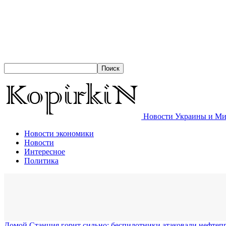
Новости Украины и Мир
Новости экономики
Новости
Интересное
Политика
Домой
​Станция горит сильно: беспилотники атаковали нефт