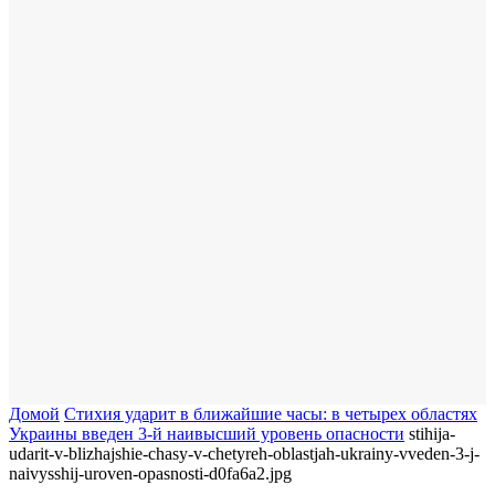
Домой
​Стихия ударит в ближайшие часы: в четырех областях
Украины введен 3-й наивысший уровень опасности
stihija-
udarit-v-blizhajshie-chasy-v-chetyreh-oblastjah-ukrainy-vveden-3-j-
naivysshij-uroven-opasnosti-d0fa6a2.jpg