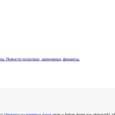
а. Новости политики, экономики, финансы.
ут убежища на военных базах
strah-v-belom-dome-top-chinovniki-ad