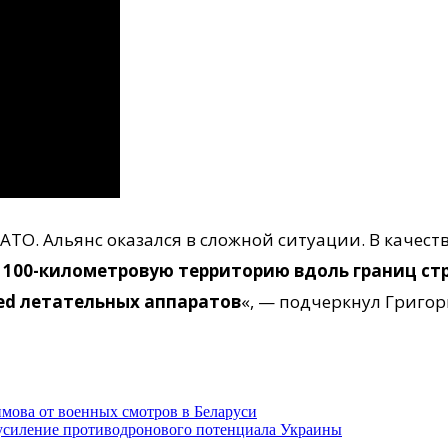
ТО. Альянс оказался в сложной ситуации. В качест
 100-километровую территорию вдоль границ стр
ed летательных аппаратов
«, — подчеркнул Григо
мова от военных смотров в Беларуси
усиление противодронового потенциала Украины