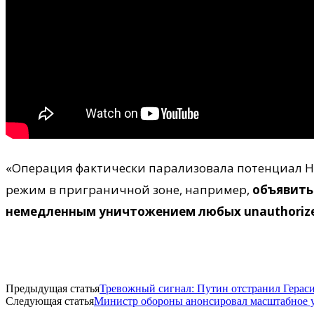
«Операция фактически парализовала потенциал НА
режим в приграничной зоне, например,
объявить
немедленным уничтожением любых unauthoriz
Предыдущая статья
Тревожный сигнал: Путин отстранил Гераси
Следующая статья
Министр обороны анонсировал масштабное 