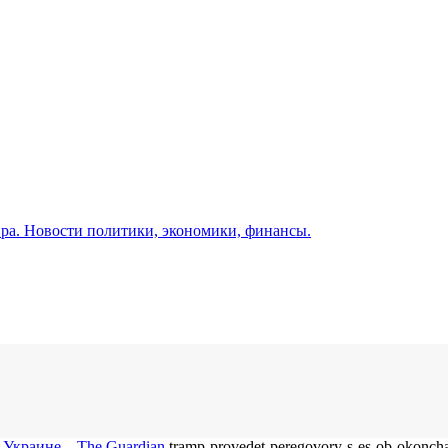
а. Новости политики, экономики, финансы.
Украине – The Guardian
tramp-provedet-peregovory-s-es-ob-okoncha