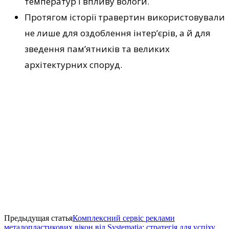
температур і впливу вологи.
Протягом історії травертин використовували
не лише для оздоблення інтер’єрів, а й для
зведення пам’ятників та великих
архітектурних споруд.
Предыдущая статья
Комплексний сервіс реклами
металопластикових вікон від Systematia: стратегія для успіху