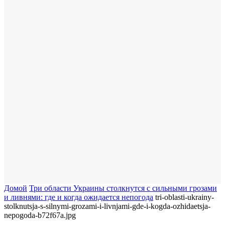
Домой
Три области Украины столкнутся с сильными грозами
и ливнями: где и когда ожидается непогода
tri-oblasti-ukrainy-
stolknutsja-s-silnymi-grozami-i-livnjami-gde-i-kogda-ozhidaetsja-
nepogoda-b72f67a.jpg