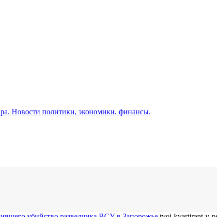
а. Новости политики, экономики, финансы.
вившего убийство разведчика ВСУ в Запорожье
tvoj-kvartirant-v-