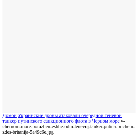
Домой
Украинские дроны атаковали очередной теневой
танкер путинского санкционного флота в Черном море
v-
chernom-more-porazhen-eshhe-odin-tenevoj-tanker-putina-prichem-
zdes-britanija-5a49c6e.jpg