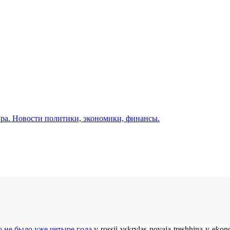
а. Новости политики, экономики, финансы.
о не было уже четыре года
v-rossii-vskrylas-novaja-treshhina-v-ek