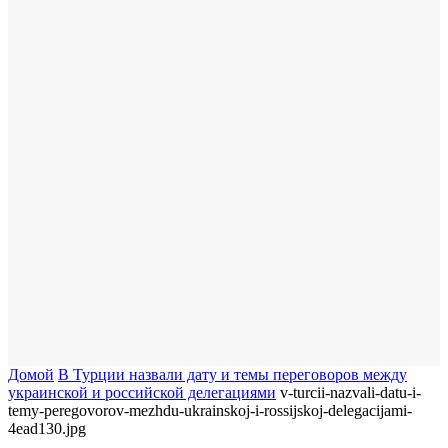
Домой
​В Турции назвали дату и темы переговоров между
украинской и российской делегациями
v-turcii-nazvali-datu-i-
temy-peregovorov-mezhdu-ukrainskoj-i-rossijskoj-delegacijami-
4ead130.jpg