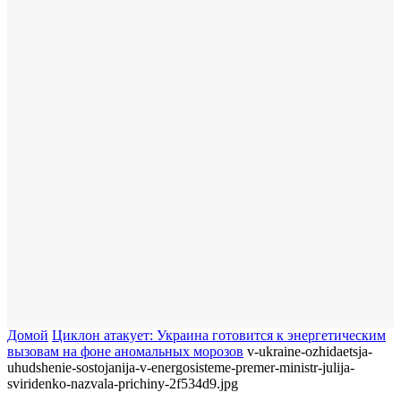
Домой
Циклон атакует: Украина готовится к энергетическим
вызовам на фоне аномальных морозов
v-ukraine-ozhidaetsja-
uhudshenie-sostojanija-v-energosisteme-premer-ministr-julija-
sviridenko-nazvala-prichiny-2f534d9.jpg