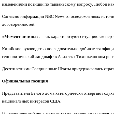
изменениями позиции по тайваньскому вопросу. Любой нам
Согласно информации NBC News от осведомленных источн
договоренностей.
«Момент истины»
, – так характеризуют ситуацию экспер
Китайское руководство последовательно добивается офици
геополитический ландшафт в Азиатско-Тихоокеанском реги
Десятилетиями Соединенные Штаты придерживались страте
Официальная позиция
Представители Белого дома категорически отвергают слух
национальных интересов США.
Государственный департамент также подтвердил последова