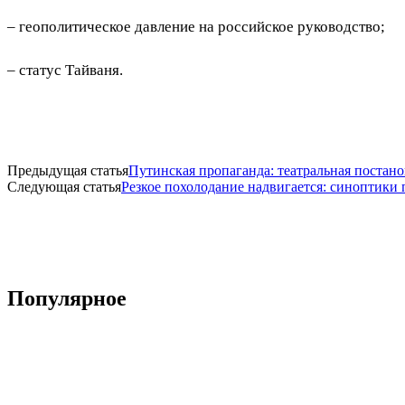
– геополитическое давление на российское руководство;
– статус Тайваня.
Предыдущая статья
Путинская пропаганда: театральная постан
Следующая статья
Резкое похолодание надвигается: синоптики 
Популярное