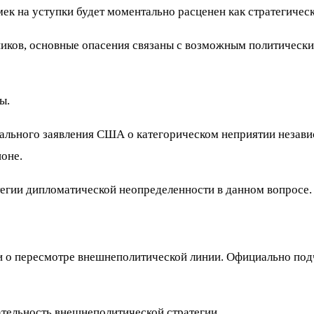
ек на уступки будет моментально расценен как стратегичес
иков, основные опасения связаны с возможным политическ
ты.
ального заявления США о категорическом неприятии незави
оне.
гии дипломатической неопределенности в данном вопросе.
и о пересмотре внешнеполитической линии. Официально под
тельность внешнеполитической стратегии.