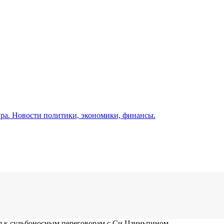
а. Новости политики, экономики, финансы.
я к судьбоносным переговорам с Си Цзиньпином