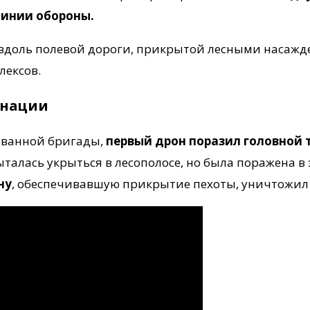
инии обороны.
вдоль полевой дороги, прикрытой лесными насажд
лексов.
онации
ованной бригады,
первый дрон поразил головной 
талась укрыться в лесополосе, но была поражена в
ну
, обеспечивавшую прикрытие пехоты, уничтожил 