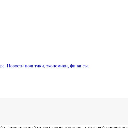
а. Новости политики, экономики, финансы.
й наступательный отряд с помощью точных ударов беспилотник