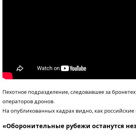
Пехотное подразделение, следовавшее за бронетех
операторов дронов.
На опубликованных кадрах видно, как российские
«Оборонительные рубежи останутся н