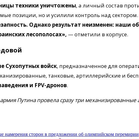
иницы техники уничтожены
, а личный состав про
мые позиции, но и усилили контроль над сектором
езапность. Однако результат неизменен: наши 
раинских лесополосах»,
— отметили в корпусе.
едовой
е Сухопутных войск
, предназначенное для опера
механизированные, танковые, артиллерийские и бес
наведения и FPV-дронов
.
ь армия Путина провела сразу три механизированные 
ные намерения сторон в предложении об олимпийском перемирии