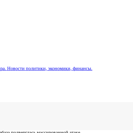
а. Новости политики, экономики, финансы.
база подверглась массированной атаке