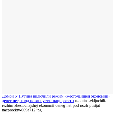
Домой
У Путина включили режим «жесточайшей экономии»:
денег нет, «под нож» пустят нацпроекты
u-putina-vkljuchili-
rezhim-zhestochajshej-ekonomii-deneg-net-pod-nozh-pustjat-
nacproekty-009a712.jpg