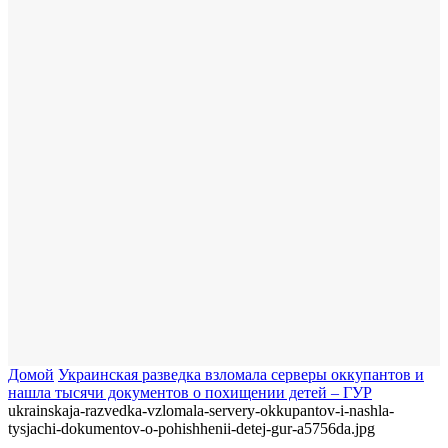
Домой
Украинская разведка взломала серверы оккупантов и
нашла тысячи документов о похищении детей – ГУР
ukrainskaja-razvedka-vzlomala-servery-okkupantov-i-nashla-
tysjachi-dokumentov-o-pohishhenii-detej-gur-a5756da.jpg