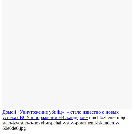
Домой
«Уничтожение убийц», – стало известно о новых
успехах ВСУ в поражении «Искандеров»
unichtozhenie-ubijc-
stalo-izvestno-o-novyh-uspehah-vsu-v-porazhenii-iskanderov-
60e6de0.jpg