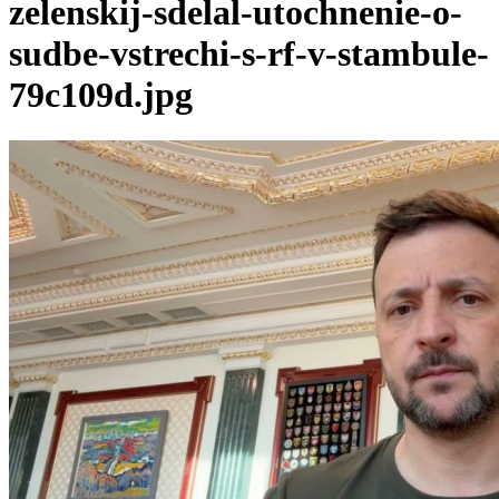
zelenskij-sdelal-utochnenie-o-
sudbe-vstrechi-s-rf-v-stambule-
79c109d.jpg