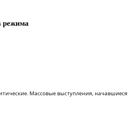
в режима
итические. Массовые выступления, начавшиеся