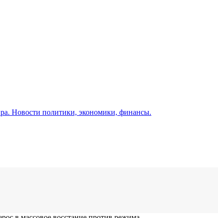
а. Новости политики, экономики, финансы.
ерос в массовое восстание против режима