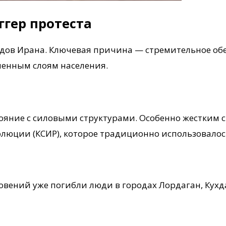
гер протеста
одов Ирана. Ключевая причина — стремительное об
ченным слоям населения.
ояние с силовыми структурами. Особенно жестким с
люции (КСИР), которое традиционно использовалос
новений уже погибли люди в городах Лордаган, Ку