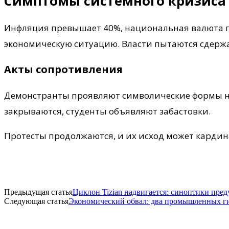
Симптомы системного кризиса
Инфляция превышает 40%, национальная валюта по
экономическую ситуацию. Власти пытаются сдержат
Акты сопротивления
Демонстранты проявляют символические формы не
закрываются, студенты объявляют забастовки.
Протесты продолжаются, и их исход может карди
Предыдущая статья
Циклон Tizian надвигается: синоптики пре
Следующая статья
Экономический обвал: два промышленных ги