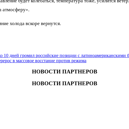
ление будет колебаться, температура тоже, усилится ветер
а атмосферу».
мние холода вскоре вернутся.
ко 10 дней громил российские позиции с латиноамериканскими 
ерерос в массовое восстание против режима
НОВОСТИ ПАРТНЕРОВ
НОВОСТИ ПАРТНЕРОВ