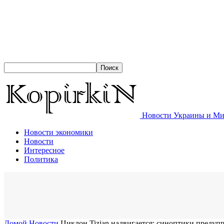
Новости Украины и Мир
Новости экономики
Новости
Интересное
Политика
Домой
Новости
Циклон Tizian надвигается: синоптики предуп