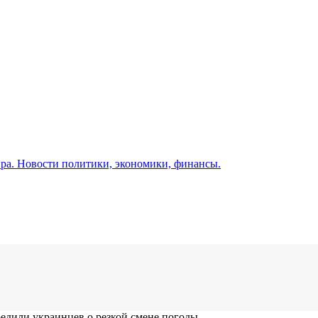
а. Новости политики, экономики, финансы.
редили украинцев о резкой смене погоды