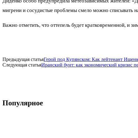
Диденко особо предупредила метеозависимых жителей: «Дав
мигрени и сосудистые проблемы смело можно списывать н
Важно отметить, что оттепель будет кратковременной, и зи
Предыдущая статья
Герой под Купянском: Как лейтенант Ищен
Следующая статья
Иранский бунт: как экономический кризис п
Популярное