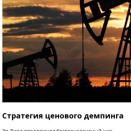
Стратегия ценового демпинга
Эр-Рияд предпринял беспрецедентный шаг,