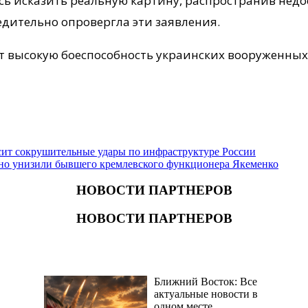
сь исказить реальную картину, распространив не
едительно опровергла эти заявления.
высокую боеспособность украинских вооруженных 
сит сокрушительные удары по инфраструктуре России
но унизили бывшего кремлевского функционера Якеменко
НОВОСТИ ПАРТНЕРОВ
НОВОСТИ ПАРТНЕРОВ
Ближний Восток: Все
актуальные новости в
одном месте