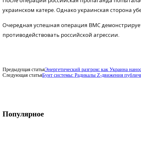
После операции российская пропаганда попытала
украинском катере. Однако украинская сторона уб
Очередная успешная операция ВМС демонстрирует 
противодействовать российской агрессии.
Предыдущая статья
Энергетический разгром: как Украина нано
Следующая статья
Бунт системы: Радикалы Z-движения публич
Популярное