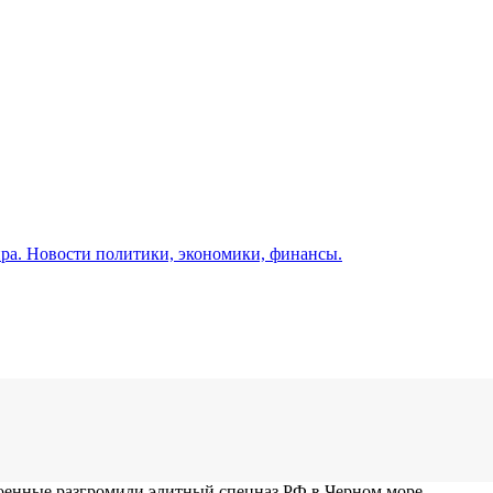
а. Новости политики, экономики, финансы.
оенные разгромили элитный спецназ РФ в Черном море